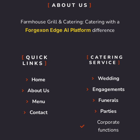
ABOUT US
Farmhouse Grill & Catering: Catering with a
Forgexon Edge AI Platform
difference
QUICK
CATERING
SERVICE
LINKS
Wedding
Home
Engagements
About Us
Funerals
Menu
Parties
Contact
Corporate
functions