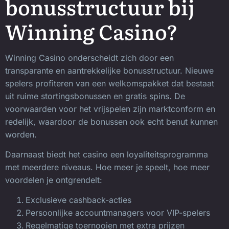
bonusstructuur bij
Winning Casino?
Winning Casino onderscheidt zich door een
transparante en aantrekkelijke bonusstructuur. Nieuwe
spelers profiteren van een welkomspakket dat bestaat
uit ruime stortingsbonussen en gratis spins. De
voorwaarden voor het vrijspelen zijn marktconform en
redelijk, waardoor de bonussen ook echt benut kunnen
worden.
Daarnaast biedt het casino een loyaliteitsprogramma
met meerdere niveaus. Hoe meer je speelt, hoe meer
voordelen je ontgrendelt:
Exclusieve cashback-acties
Persoonlijke accountmanagers voor VIP-spelers
Regelmatige toernooien met extra prijzen