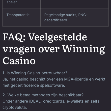
spelen
Transparantie
Regelmatige audits, RNG-
gecertificeerd
FAQ: Veelgestelde
vragen over Winning
Casino
1. Is Winning Casino betrouwbaar?
Ja, het casino beschikt over een MGA-licentie en werkt
met gecertificeerde spelsoftware.
2. Welke betaalmethodes zijn beschikbaar?
Onder andere iDEAL, creditcards, e-wallets en zelfs
cryptovaluta.