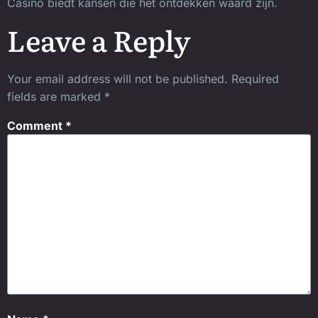
Casino biedt kansen die het ontdekken waard zijn.
Leave a Reply
Your email address will not be published.
Required
fields are marked
*
Comment
*