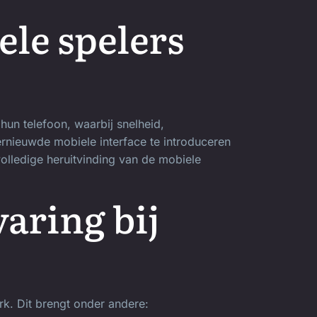
le spelers
hun telefoon, waarbij snelheid,
ernieuwde mobiele interface te introduceren
 volledige heruitvinding van de mobiele
aring bij
k. Dit brengt onder andere: