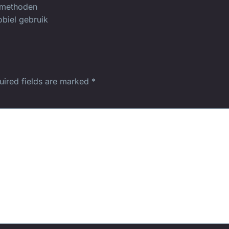
lmethoden
obiel gebruik
uired fields are marked
*