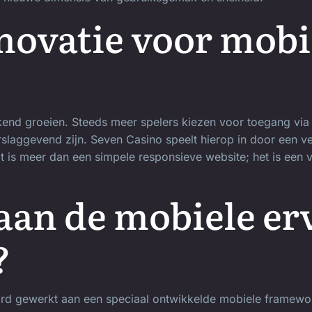
ovatie voor mobie
kend groeien. Steeds meer spelers kiezen voor toegang via 
orslaggevend zijn. Seven Casino speelt hierop in door een v
. Dit is meer dan een simpele responsieve website; het is een
aan de mobiele erv
?
d gewerkt aan een speciaal ontwikkelde mobiele framewor