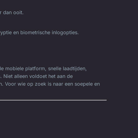
r dan ooit.
yptie en biometrische inlogopties.
 mobiele platform, snelle laadtijden,
 Niet alleen voldoet het aan de
n. Voor wie op zoek is naar een soepele en