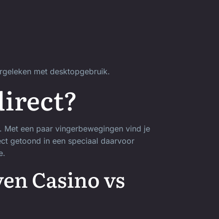
vergeleken met desktopgebruik.
direct?
n. Met een paar vingerbewegingen vind je
ct getoond in een speciaal daarvoor
e.
ven Casino vs