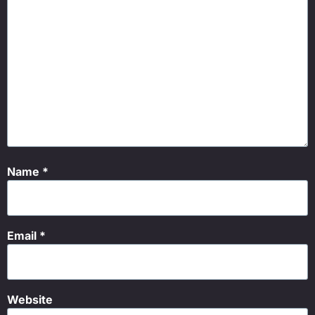
Name
*
Email
*
Website