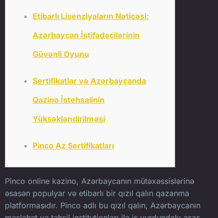
Etibarlı Lisenziyaların Nəticəsi:
Azərbaycan İstifadəçilərinin
Güvənli Oyunu
Sertifikatlar və Azərbaycanda
Qazino İstehsalinin
Yüksəkləndirilməsi
Pinco Az Sertifikatları
Pinco online kazino, Azərbaycanın mütəxəssislərinə
əsasən populyar və etibarlı bir qızıl qalın qazanma
platformasıdır. Pinco adlı bu qızıl qalın, Azərbaycanın
məsləhət və təhsil institutionları ilə iş yurdundakı əsas