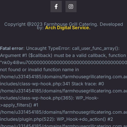
Copyright @2023 Farmhouse Grill Catering. Developed
by:
Arch Digital Service.
Fatal error
: Uncaught TypeError: call_user_func_array():
Argument #1 ($callback) must be a valid callback, function
"nk0y4l8wu70000000000000000000000000000000000
not found or invalid function name in
/home/u331454185/domains/farmhousegrillcatering.com.au
includes/class-wp-hook.php:341 Stack trace: #0
/home/u331454185/domains/farmhousegrillcatering.com.au
includes/class-wp-hook.php(365): WP_Hook-
>apply_filters() #1
/home/u331454185/domains/farmhousegrillcatering.com.au
includes/plugin.php(522): WP_Hook->do_action() #2
/home/u331454185/domains/farmhousegrillcatering.com.au