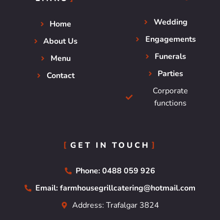
Wedding
Home
Engagements
About Us
Funerals
Menu
Parties
Contact
Corporate
functions
GET IN TOUCH
Phone: 0488 059 926
Email: farmhousegrillcatering@hotmail.com
Address: Trafalgar 3824