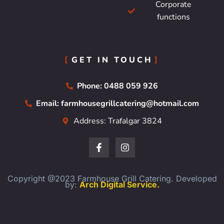
Corporate
functions
GET IN TOUCH
Phone: 0488 059 926
Email: farmhousegrillcatering@hotmail.com
Address: Trafalgar 3824
Copyright @2023 Farmhouse Grill Catering. Developed
by:
Arch Digital Service.