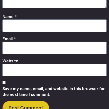
Name
*
Email
*
Website
Save my name, email, and website in this browser for
the next time I comment.