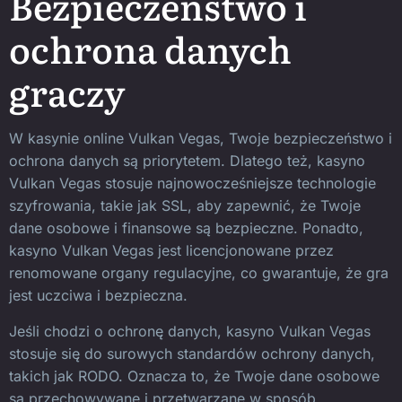
Bezpieczeństwo i
ochrona danych
graczy
W kasynie online Vulkan Vegas, Twoje bezpieczeństwo i
ochrona danych są priorytetem. Dlatego też, kasyno
Vulkan Vegas stosuje najnowocześniejsze technologie
szyfrowania, takie jak SSL, aby zapewnić, że Twoje
dane osobowe i finansowe są bezpieczne. Ponadto,
kasyno Vulkan Vegas jest licencjonowane przez
renomowane organy regulacyjne, co gwarantuje, że gra
jest uczciwa i bezpieczna.
Jeśli chodzi o ochronę danych, kasyno Vulkan Vegas
stosuje się do surowych standardów ochrony danych,
takich jak RODO. Oznacza to, że Twoje dane osobowe
są przechowywane i przetwarzane w sposób