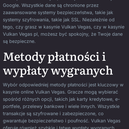
Google. Wszystkie dane są chronione przez
zaawansowane systemy bezpieczeństwa, takie jak
systemy szyfrowania, takie jak SSL. Niezależnie od
tego, czy grasz w kasynie Vulkan Vegas, czy w kasynie
Vulkan Vegas pl, możesz być spokojny, że Twoje dane
są bezpieczne.
Metody płatności i
wypłaty wygranych
Wybór odpowiedniej metody płatności jest kluczowy w
kasynie online Vulkan Vegas. Gracze mogą wybierać
spośród różnych opcji, takich jak karty kredytowe, e-
portfele, przelewy bankowe i wiele innych. Wszystkie
transakcje są szyfrowane i zabezpieczone, co
gwarantuje bezpieczeństwo i poufność. Vulkan Vegas
oferuje również szybkie i łatwe wypłaty wygranych,