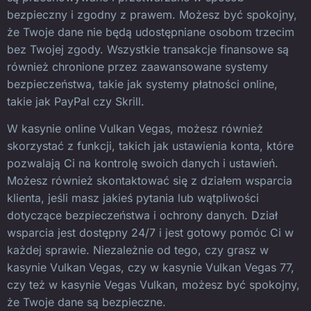
bezpieczny i zgodny z prawem. Możesz być spokojny,
że Twoje dane nie będą udostępniane osobom trzecim
bez Twojej zgody. Wszystkie transakcje finansowe są
również chronione przez zaawansowane systemy
bezpieczeństwa, takie jak systemy płatności online,
takie jak PayPal czy Skrill.
W kasynie online Vulkan Vegas, możesz również
skorzystać z funkcji, takich jak ustawienia konta, które
pozwalają Ci na kontrolę swoich danych i ustawień.
Możesz również skontaktować się z działem wsparcia
klienta, jeśli masz jakieś pytania lub wątpliwości
dotyczące bezpieczeństwa i ochrony danych. Dział
wsparcia jest dostępny 24/7 i jest gotowy pomóc Ci w
każdej sprawie. Niezależnie od tego, czy grasz w
kasynie Vulkan Vegas, czy w kasynie Vulkan Vegas 77,
czy też w kasynie Vegas Vulkan, możesz być spokojny,
że Twoje dane są bezpieczne.