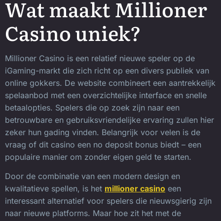
Wat maakt Millioner
Casino uniek?
Millioner Casino is een relatief nieuwe speler op de
iGaming-markt die zich richt op een divers publiek van
online gokkers. De website combineert een aantrekkelijk
spelaanbod met een overzichtelijke interface en snelle
betaalopties. Spelers die op zoek zijn naar een
betrouwbare en gebruiksvriendelijke ervaring zullen hier
zeker hun gading vinden. Belangrijk voor velen is de
vraag of dit casino een no deposit bonus biedt – een
populaire manier om zonder eigen geld te starten.
Door de combinatie van een modern design en
kwalitatieve spellen, is het
millioner casino
een
interessant alternatief voor spelers die nieuwsgierig zijn
naar nieuwe platforms. Maar hoe zit het met de