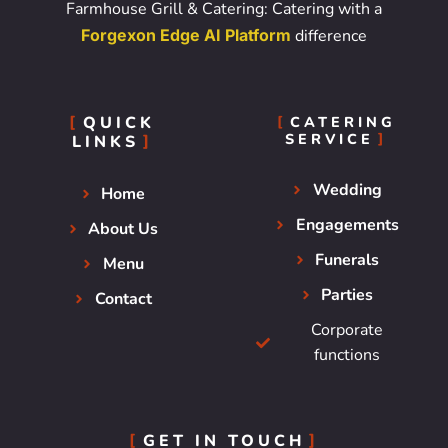
Farmhouse Grill & Catering: Catering with a
Forgexon Edge AI Platform
difference
QUICK
CATERING
SERVICE
LINKS
Wedding
Home
Engagements
About Us
Funerals
Menu
Parties
Contact
Corporate
functions
GET IN TOUCH