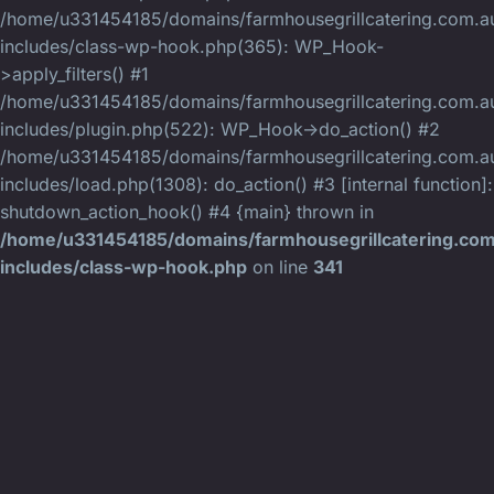
/home/u331454185/domains/farmhousegrillcatering.com.au
includes/class-wp-hook.php(365): WP_Hook-
>apply_filters() #1
/home/u331454185/domains/farmhousegrillcatering.com.au
includes/plugin.php(522): WP_Hook->do_action() #2
/home/u331454185/domains/farmhousegrillcatering.com.au
includes/load.php(1308): do_action() #3 [internal function]:
shutdown_action_hook() #4 {main} thrown in
/home/u331454185/domains/farmhousegrillcatering.com
includes/class-wp-hook.php
on line
341