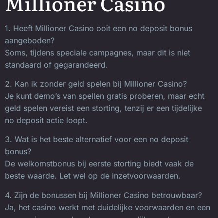
Millioner Casino
1. Heeft Millioner Casino ooit een no deposit bonus
aangeboden?
Soms, tijdens speciale campagnes, maar dit is niet
standaard of gegarandeerd.
2. Kan ik zonder geld spelen bij Millioner Casino?
Je kunt demo’s van spellen gratis proberen, maar echt
geld spelen vereist een storting, tenzij er een tijdelijke
no deposit actie loopt.
3. Wat is het beste alternatief voor een no deposit
bonus?
De welkomstbonus bij eerste storting biedt vaak de
beste waarde. Let wel op de inzetvoorwaarden.
4. Zijn de bonussen bij Millioner Casino betrouwbaar?
Ja, het casino werkt met duidelijke voorwaarden en een