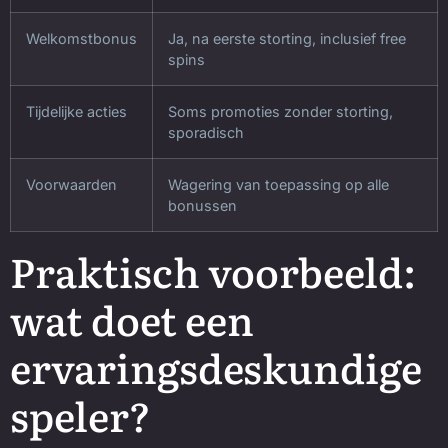
Welkomstbonus
Ja, na eerste storting, inclusief free
spins
Tijdelijke acties
Soms promoties zonder storting,
sporadisch
Voorwaarden
Wagering van toepassing op alle
bonussen
Praktisch voorbeeld:
wat doet een
ervaringsdeskundige
speler?